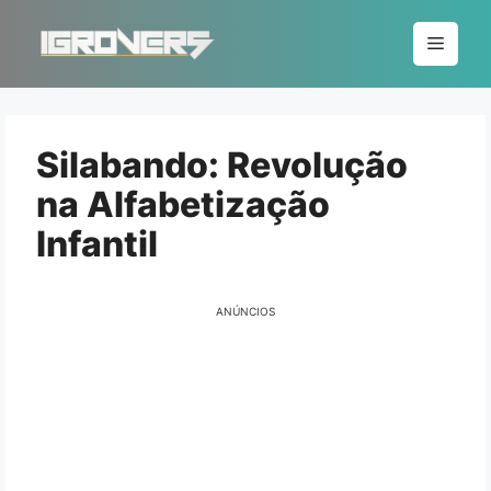
Pular
para
Menu
o
conteúdo
Silabando: Revolução
na Alfabetização
Infantil
ANÚNCIOS