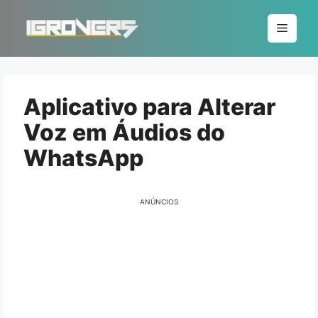
Pular
para
Menu
o
conteúdo
Aplicativo para Alterar
Voz em Áudios do
WhatsApp
ANÚNCIOS