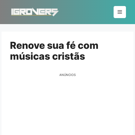
Pular
para
Menu
o
conteúdo
Renove sua fé com
músicas cristãs
ANÚNCIOS