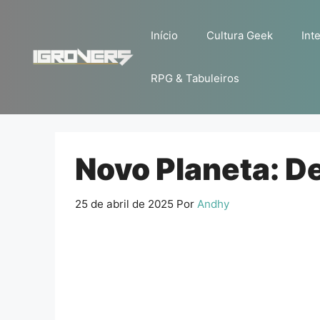
Pular
para
Início
Cultura Geek
Inte
o
conteúdo
RPG & Tabuleiros
Novo Planeta: D
25 de abril de 2025
Por
Andhy