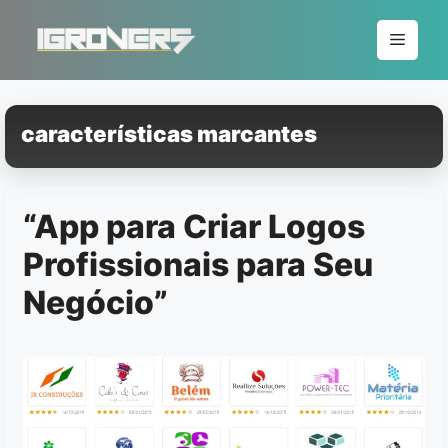
Pular
para
Menu
o
conteúdo
características marcantes
“App para Criar Logos
Profissionais para Seu
Negócio”