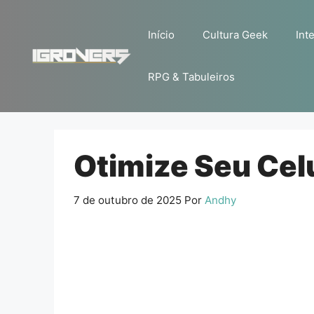
Pular
para
Início
Cultura Geek
Inte
o
conteúdo
RPG & Tabuleiros
Otimize Seu Cel
7 de outubro de 2025
Por
Andhy