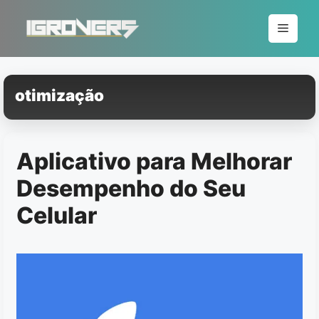
Pular
para
Menu
o
conteúdo
otimização
Aplicativo para Melhorar
Desempenho do Seu
Celular