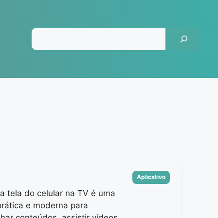
Pesquisar
Categorias
Aplicativo
a tela do celular na TV é uma
prática e moderna para
har conteúdos, assistir vídeos,