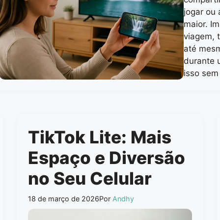
jogar ou
maior. Im
viagem, t
até mesm
durante 
isso sem
TikTok Lite: Mais
Espaço e Diversão
no Seu Celular
18 de março de 2026
Por
Andhy