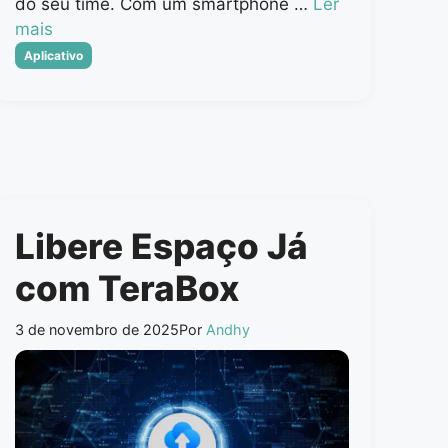
do seu time. Com um smartphone …
Ler
mais
Categorias
Aplicativo
Libere Espaço Já
com TeraBox
3 de novembro de 2025
Por
Andhy