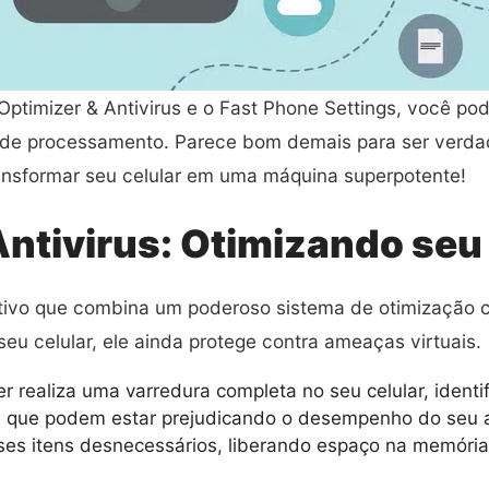
Optimizer & Antivirus e o Fast Phone Settings, você p
 de processamento. Parece bom demais para ser verda
ansformar seu celular em uma máquina superpotente!
ntivirus: Otimizando seu 
ativo que combina um poderoso sistema de otimização 
u celular, ele ainda protege contra ameaças virtuais.
realiza uma varredura completa no seu celular, identifi
 que podem estar prejudicando o desempenho do seu a
sses itens desnecessários, liberando espaço na memóri