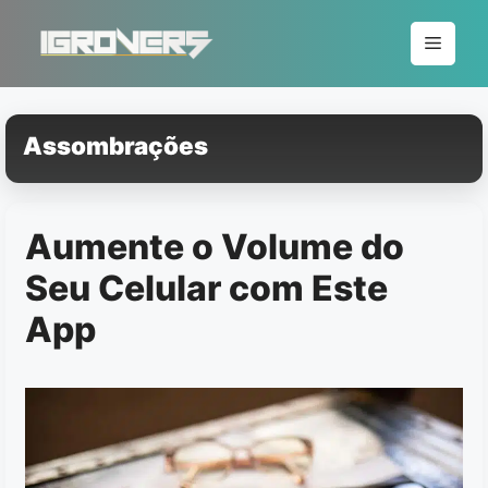
Pular
para
Menu
o
conteúdo
Assombrações
Aumente o Volume do
Seu Celular com Este
App