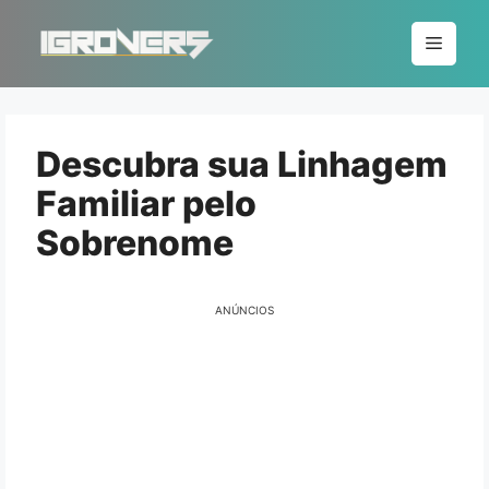
Pular
para
Menu
o
conteúdo
Descubra sua Linhagem
Familiar pelo
Sobrenome
ANÚNCIOS