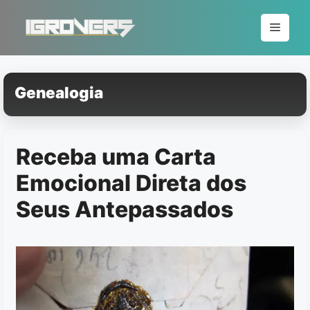
Pular
para
Menu
o
conteúdo
Genealogia
Receba uma Carta
Emocional Direta dos
Seus Antepassados