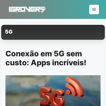
Pular
para
Menu
o
conteúdo
5G
Conexão em 5G sem
custo: Apps incríveis!