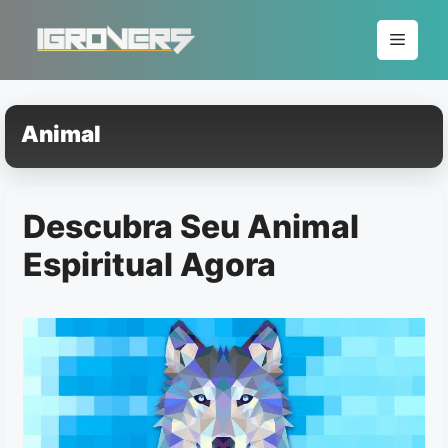
Pular
para
Menu
o
conteúdo
Animal
Descubra Seu Animal
Espiritual Agora