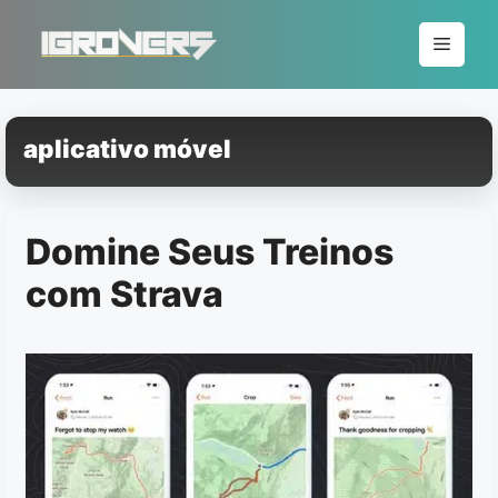
Pular
para
Menu
o
conteúdo
aplicativo móvel
Domine Seus Treinos
com Strava