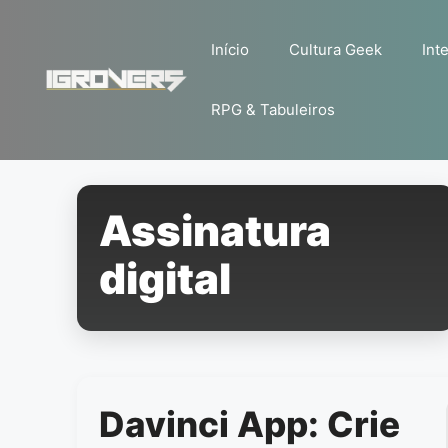
Pular
para
Início
Cultura Geek
Inte
o
conteúdo
RPG & Tabuleiros
Assinatura
digital
Davinci App: Crie