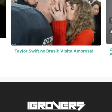
D
Taylor Swift no Brasil: Visita Amorosa!
A