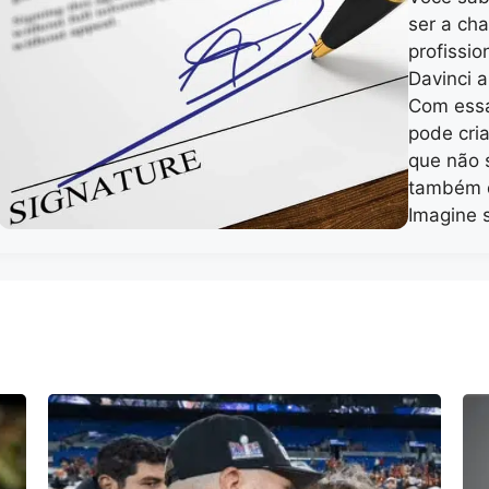
ser a ch
profissio
Davinci a
Com essa
pode cri
que não 
também d
Imagine 