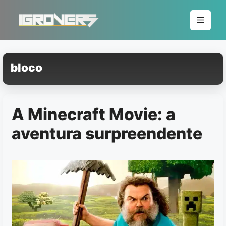
Pular
para
Menu
o
conteúdo
bloco
A Minecraft Movie: a
aventura surpreendente