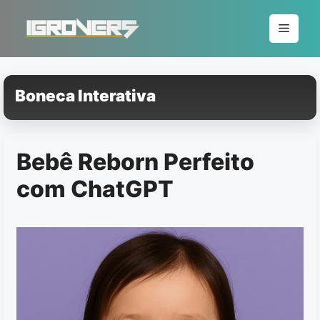
Pular
para
Menu
o
conteúdo
Boneca Interativa
Bebê Reborn Perfeito
com ChatGPT