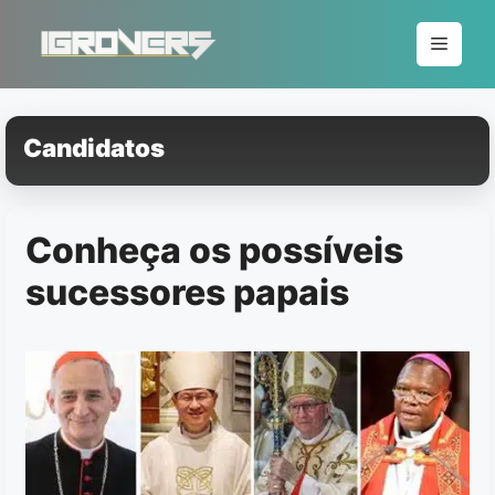
Pular
para
Menu
o
conteúdo
Candidatos
Conheça os possíveis
sucessores papais