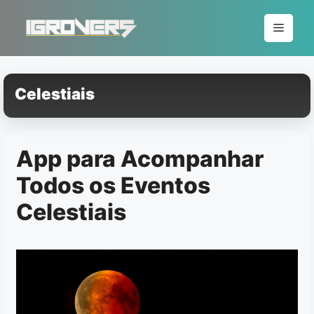
Pular
para
Menu
o
conteúdo
Celestiais
App para Acompanhar
Todos os Eventos
Celestiais