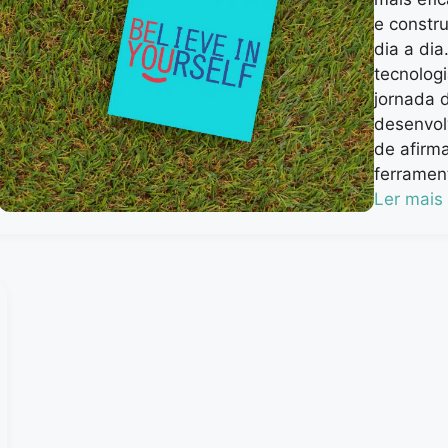
e constr
dia a di
tecnolog
jornada 
desenvol
de afirm
ferrament
Ler mais