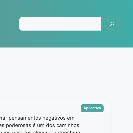
Pesquisar
Categorias
Aplicativo
mar pensamentos negativos em
es poderosas é um dos caminhos
azes para fortalecer a autoestima