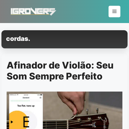
Pular
para
Menu
o
conteúdo
cordas.
Afinador de Violão: Seu
Som Sempre Perfeito