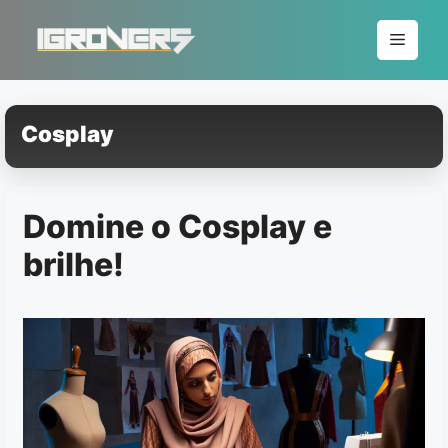
Pular
para
Menu
o
conteúdo
Cosplay
Domine o Cosplay e
brilhe!