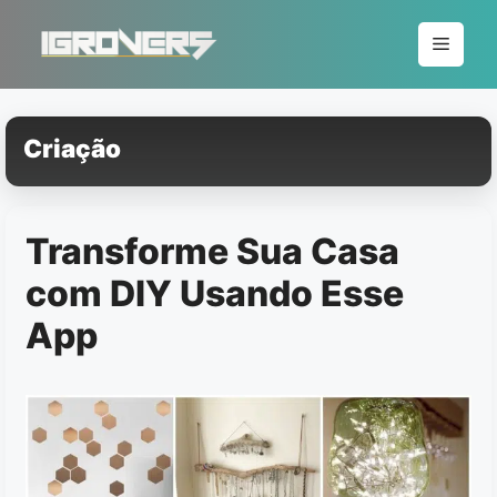
Pular
para
Menu
o
conteúdo
Criação
Transforme Sua Casa
com DIY Usando Esse
App