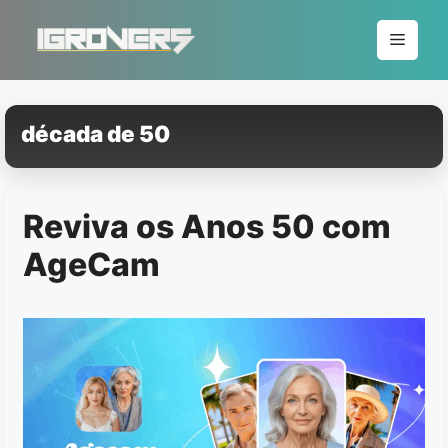
Pular
para
Menu
o
conteúdo
década de 50
Reviva os Anos 50 com
AgeCam