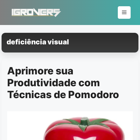
Pular
para
Menu
o
conteúdo
deficiência visual
Aprimore sua
Produtividade com
Técnicas de Pomodoro