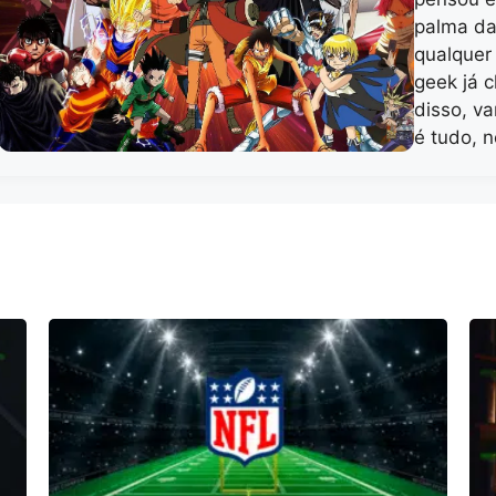
palma da
qualquer
geek já 
disso, v
é tudo, 