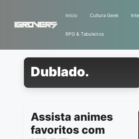
Pular
para
Início
Cultura Geek
Inte
o
conteúdo
RPG & Tabuleiros
Dublado.
Assista animes
favoritos com