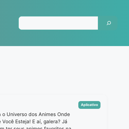
Pesquisar
Categorias
Aplicativo
 o Universo dos Animes Onde
Você Esteja! E aí, galera? Já
m ter seus animes favoritos na