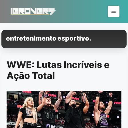
Pular
para
Menu
o
conteúdo
entretenimento esportivo.
WWE: Lutas Incríveis e
Ação Total