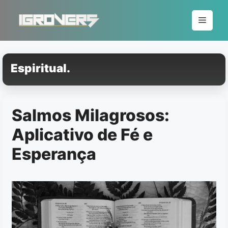
Pular
para
Menu
o
conteúdo
Espiritual.
Salmos Milagrosos:
Aplicativo de Fé e
Esperança