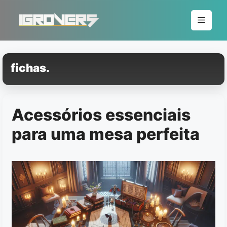
Pular
para
Menu
o
conteúdo
fichas.
Acessórios essenciais
para uma mesa perfeita