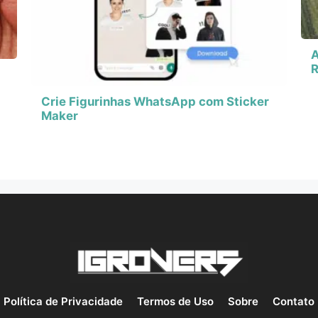
A
R
Crie Figurinhas WhatsApp com Sticker
Maker
Política de Privacidade
Termos de Uso
Sobre
Contato