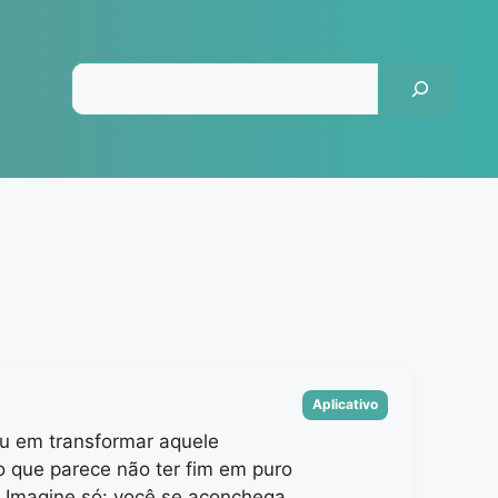
Pesquisar
Categorias
Aplicativo
u em transformar aquele
 que parece não ter fim em puro
Imagine só: você se aconchega