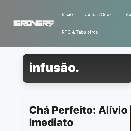
Pular
para
Início
Cultura Geek
Inte
o
conteúdo
RPG & Tabuleiros
infusão.
Chá Perfeito: Alívio
Imediato