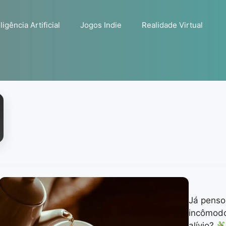
ligência Artificial
Jogos Indie
Realidade Virtual
Já penso
incômodo
alívio?