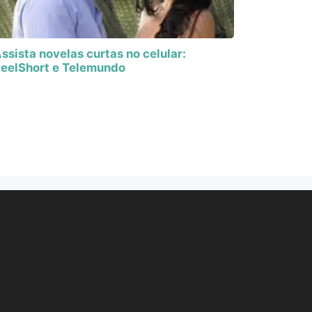
ssista novelas curtas no celular:
eelShort e Telemundo