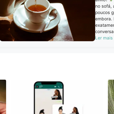
no sofá,
poucos g
embora. 
exatamen
conversar
Ler mais