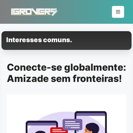
Pular
para
Menu
o
conteúdo
Interesses comuns.
Conecte-se globalmente:
Amizade sem fronteiras!