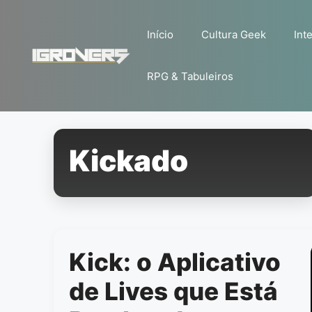
Pular
para
Início
Cultura Geek
Inte
o
conteúdo
RPG & Tabuleiros
Kickado
Kick: o Aplicativo
de Lives que Está