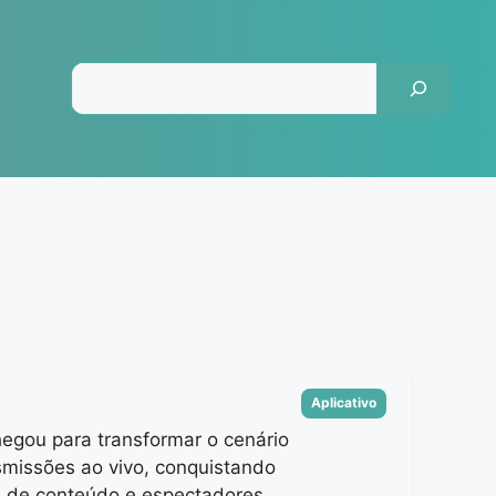
Pesquisar
Categorias
Aplicativo
hegou para transformar o cenário
smissões ao vivo, conquistando
s de conteúdo e espectadores