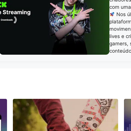
com uma 
Nos úl
platafor
moviment
lives e c
gamers, 
conteúdo