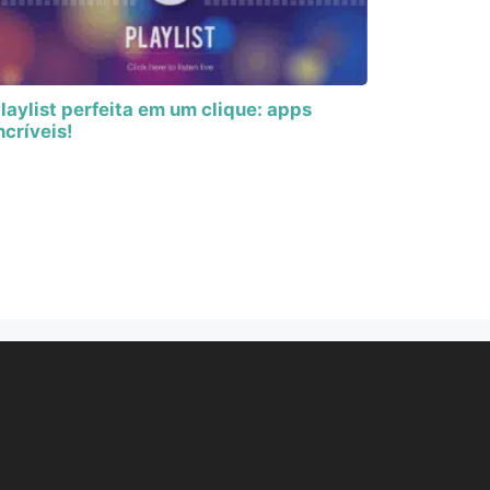
laylist perfeita em um clique: apps
ncríveis!