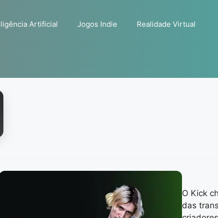
ligência Artificial
Jogos Indie
Realidade Virtual
O Kick c
das tran
criadore