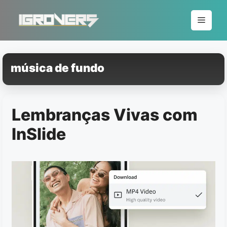
Pular
para
Menu
o
conteúdo
música de fundo
Lembranças Vivas com
InSlide