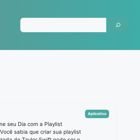
Pesquisar
Categorias
Aplicativo
me seu Dia com a Playlist
 Você sabia que criar sua playlist
zada de Taylor Swift pode ser o