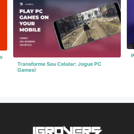
P
m
Transforme Seu Celular: Jogue PC
Games!