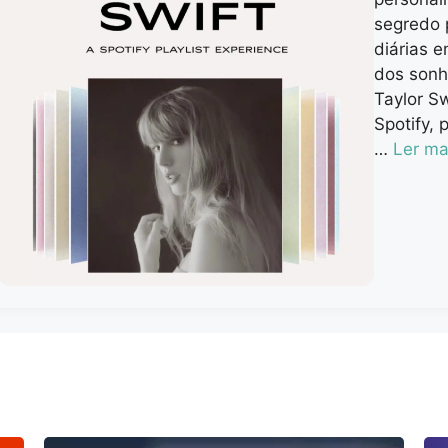
segredo 
diárias e
dos sonh
Taylor Sw
Spotify, 
…
Ler ma