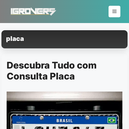
Pular
para
Menu
o
conteúdo
placa
Descubra Tudo com
Consulta Placa