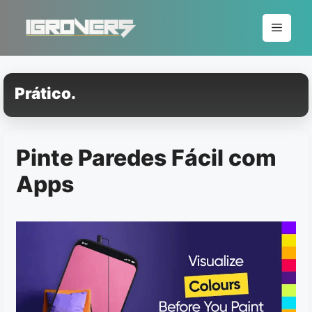
Pular
para
Menu
o
conteúdo
Prático.
Pinte Paredes Fácil com
Apps