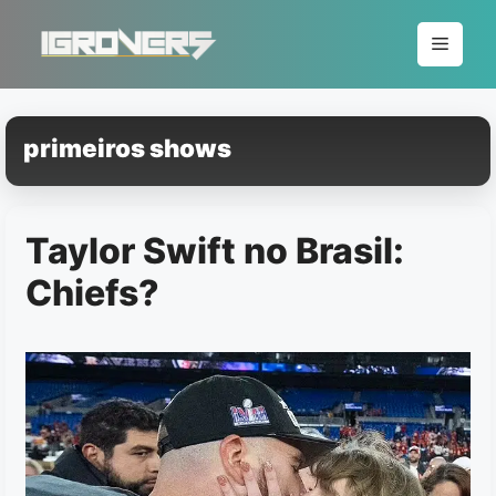
Pular
para
Menu
o
conteúdo
primeiros shows
Taylor Swift no Brasil:
Chiefs?