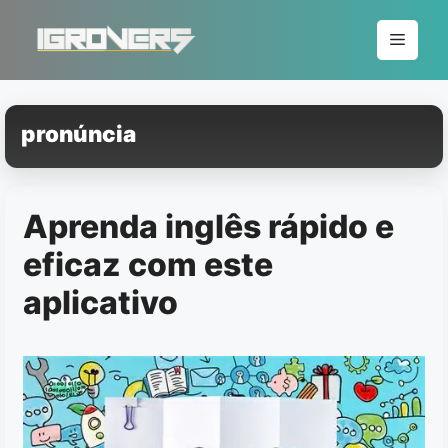
Pular
para
Menu
o
conteúdo
pronúncia
Aprenda inglês rápido e
eficaz com este
aplicativo