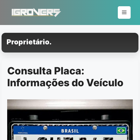
Pular
para
Menu
o
conteúdo
Proprietário.
Consulta Placa:
Informações do Veículo