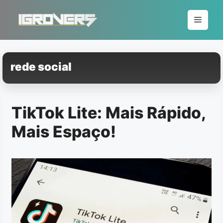
Pular
para
Menu
o
conteúdo
rede social
TikTok Lite: Mais Rápido,
Mais Espaço!