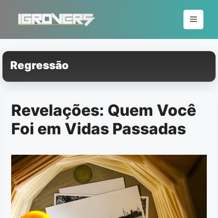
Pular
para
Menu
o
conteúdo
Regressão
Revelações: Quem Você
Foi em Vidas Passadas