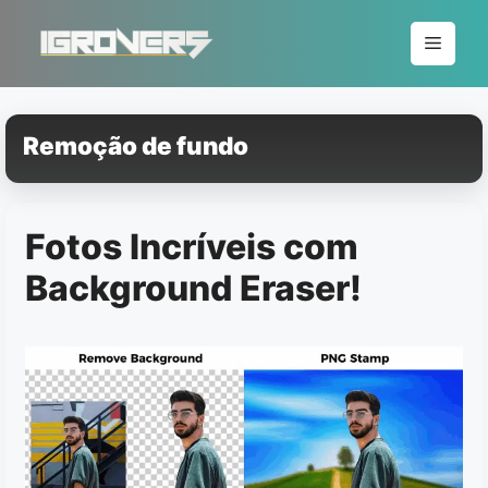
Pular
para
Menu
o
conteúdo
Remoção de fundo
Fotos Incríveis com
Background Eraser!