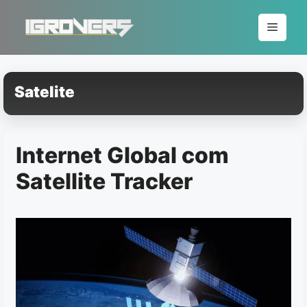
Pular
para
Menu
o
conteúdo
Satelite
Internet Global com
Satellite Tracker