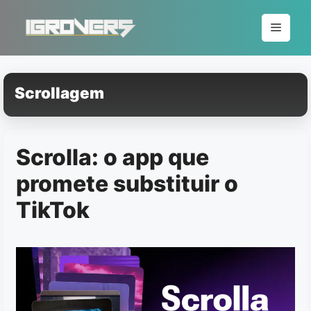
Pular
para
Menu
o
conteúdo
Scrollagem
Scrolla: o app que
promete substituir o
TikTok