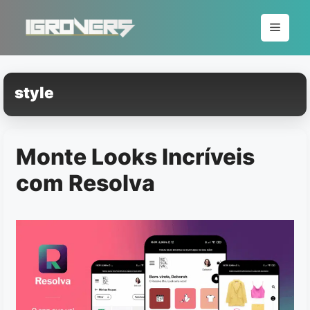
Pular
para
Menu
o
conteúdo
style
Monte Looks Incríveis
com Resolva