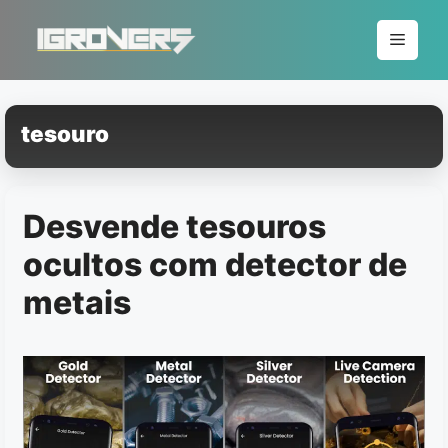
Pular
para
Menu
o
conteúdo
tesouro
Desvende tesouros
ocultos com detector de
metais