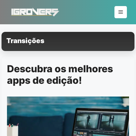
Pular
para
Menu
o
conteúdo
Transições
Descubra os melhores
apps de edição!