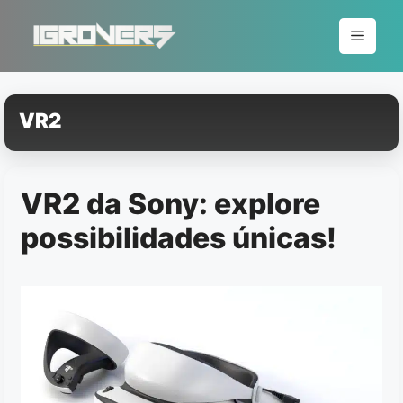
Pular
para
Menu
o
conteúdo
VR2
VR2 da Sony: explore
possibilidades únicas!