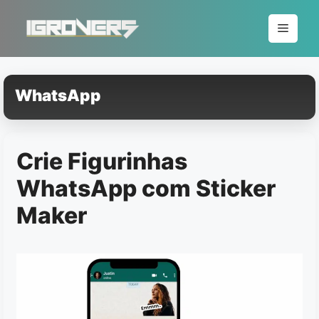
Pular
para
Menu
o
conteúdo
WhatsApp
Crie Figurinhas
WhatsApp com Sticker
Maker